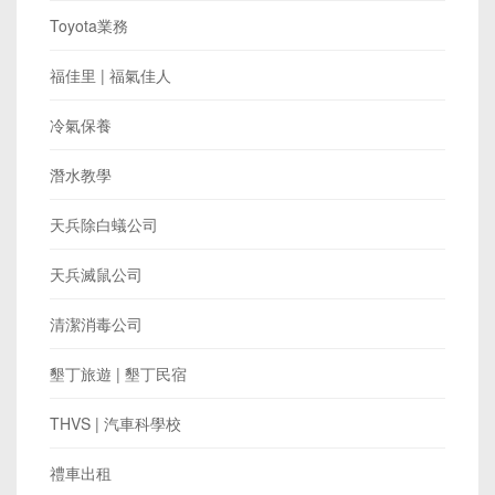
Toyota業務
福佳里 | 福氣佳人
冷氣保養
潛水教學
天兵除白蟻公司
天兵滅鼠公司
清潔消毒公司
墾丁旅遊 | 墾丁民宿
THVS | 汽車科學校
禮車出租