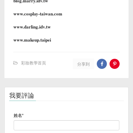
blog.marry.idv.tw
www.cosplay-taiwan.com
www.darling.idv.tw
www.makeup.taipei
彩妝教學首頁
分享到
我要評論
姓名*