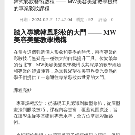
韓式彩妝藝術啟程 —— MW美容美髮教學機構
的專業彩妝課程
日期：
2024-02-21 17:47:04
瀏覽：
92
評論：
0
踏入專業韓風彩妝的大門 —— MW
美容美髮教學機構
在當今這個強調個人形象和美學的時代，擁有專業的
彩妝技巧無疑是一種強大的自我提升工具。位於繁華
的台北市，MW美容美髮教學機構以其深厚的教學經驗
和專業的師資陣容，為無數渴望在美容界發光發熱的
學子們提供了一扇通往專業彩妝師世界的大門。
課程亮點
- 專業課程設計：從基礎工具認識到臉型修飾，從眉型
畫法到眼妝技巧，課程內容豐富，覆蓋範圍廣泛，旨
在讓學生從零基礎到專業水準，全方位掌握彩妝藝
術。
- 小班預約教學：由國家美容乙級講師親自授課，保證