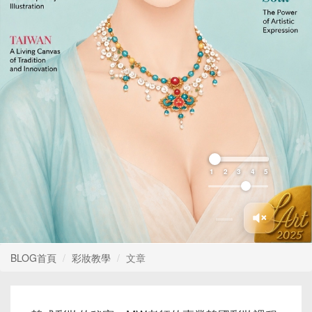
1
2
3
4
5
BLOG首頁
彩妝教學
文章