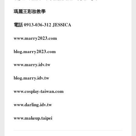
瑪麗王彩妝教學
電話 0913-036-312 JESSICA
www.marry2023.com
blog.marry2023.com
www.marry.idv.tw
blog.marry.idv.tw
www.cosplay-taiwan.com
www.darling.idv.tw
www.makeup.taipei