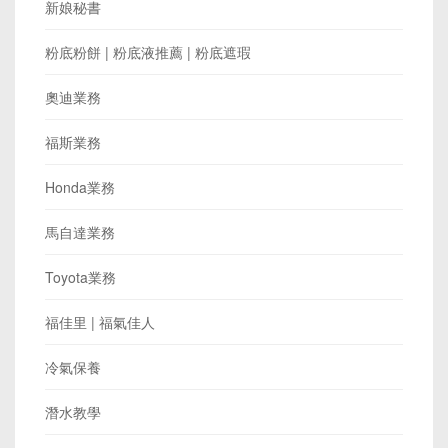
新娘秘書
粉底粉餅 | 粉底液推薦 | 粉底遮瑕
奧迪業務
福斯業務
Honda業務
馬自達業務
Toyota業務
福佳里 | 福氣佳人
冷氣保養
潛水教學