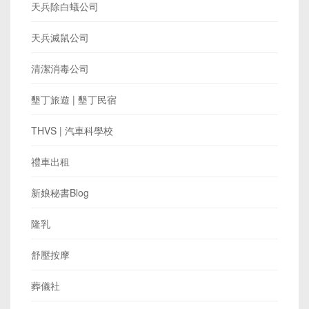
天兵除白蟻公司
天兵滅鼠公司
清潔消毒公司
墾丁旅遊 | 墾丁民宿
THVS | 汽車科學校
禮車出租
新娘秘書Blog
隆乳
舒壓按摩
葬儀社