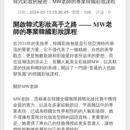
韓式彩妝的秘密：MW老師的專業韓國彩妝課程
日期：
2024-03-13 23:36:45
瀏覽：
109
評論：
0
開啟韓式彩妝高手之路 —— MW老
師的專業韓國彩妝課程
在2024年的美妝界，韓國彩妝無疑是引領亞洲時尚潮
流的重要力量。它不僅代表了一種精緻、自然的美學
觀念，更是無數新娘和彩妝愛好者所追求的夢想。而
在這潮流的浪尖上，首爾人氣美女彩妝師MW，以其精
湛的技術和獨到的美感，開設了一門讓“普通的人也能
變美麗”的韓國彩妝課程。
關於MW老師
MW老師，憑藉著在韓國全國無限挑戰化妝比賽中獲得
金賞的實力，以及在多家綜藝節目、平面雜誌中的專
業表現，已成為韓國女性爭相預約的人氣彩妝師。她
不僅擁有電視台化妝造型師的認證資格，更重要的
是，她選擇了將自己的技藝傳授給更多普通人，讓他
們也能夠擁有屬於自己的美麗時刻。