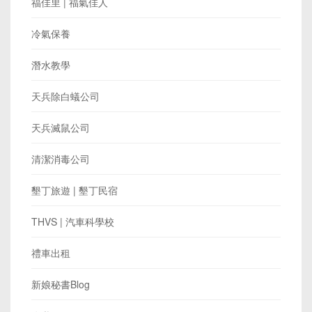
福佳里 | 福氣佳人
冷氣保養
潛水教學
天兵除白蟻公司
天兵滅鼠公司
清潔消毒公司
墾丁旅遊 | 墾丁民宿
THVS | 汽車科學校
禮車出租
新娘秘書Blog