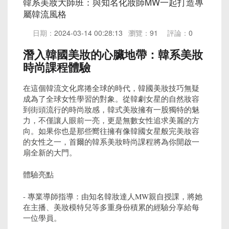
韓系美妝大師班：與知名化妝師MW一起打造專
屬韓流風格
日期：
2024-03-14 00:28:13
瀏覽：
91
評論：
0
潛入韓國美妝的心臟地帶：韓系美妝
時尚課程體驗
在這個韓流文化席捲全球的時代，韓國美妝技巧無疑
成為了全球女性學習的對象。從韓劇女星的自然妝容
到街頭流行的時尚妝感，韓式美妝擁有一股獨特的魅
力，不僅讓人眼前一亮，更是無數女性追求美麗的方
向。如果你也是那些嚮往擁有像韓國女星般完美妝容
的女性之一，首爾的韓系美妝時尚課程將為你開啟一
扇全新的大門。
體驗亮點
- 專業導師指導：由知名韓妝達人MW親自授課，將她
在主播、美妝模特兒等多重身份積累的經驗分享給每
一位學員。