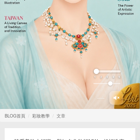
1
2
3
4
5
BLOG首頁
彩妝教學
文章